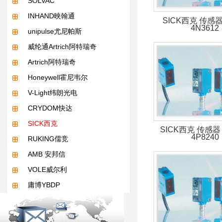
SOLVAC
INHAND映翰通
SICK西克 传感器 
4N3612
unipulse尤尼帕斯
威纶通Artrich阿特瑞奇
Artrich阿特瑞奇
Honeywell霍尼韦尔
V-Light纬朗光电
CRYDOM快达
SICK西克
SICK西克 传感器 
4P8240
RUKING儒竞
AMB 安邦信
VOLE威尔利
庸博YBDP