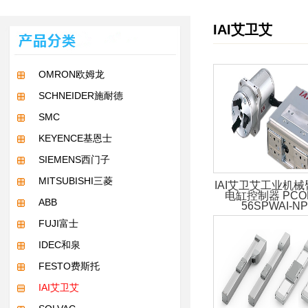
IAI艾卫艾
OMRON欧姆龙
SCHNEIDER施耐德
SMC
KEYENCE基恩士
SIEMENS西门子
MITSUBISHI三菱
IAI艾卫艾工业机械
电缸控制器 PCON
ABB
56SPWAI-NP
FUJI富士
IDEC和泉
FESTO费斯托
IAI艾卫艾