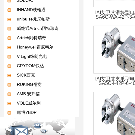
SOLVAC
INHAND映翰通
IAI艾卫艾滑块型电
SA6C-WA-42P-3-
unipulse尤尼帕斯
威纶通Artrich阿特瑞奇
Artrich阿特瑞奇
Honeywell霍尼韦尔
V-Light纬朗光电
CRYDOM快达
SICK西克
IAI艾卫艾夹爪型电
SA5C-I-42P-6-4
RUKING儒竞
AMB 安邦信
VOLE威尔利
庸博YBDP